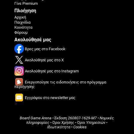
Γίνε Premium
Πλοήγηση
Αρχική
Παιχνίδια
Κοινότητα
Φόρουμ
Ακολούθησέ μας
Βρες μας στο Facebook
Ακολούθησέ μας στο X
Ακολούθησέ μας στο Instagram
Ενεργοποίησε τις ειδοποιήσεις στο πρόγραμμα
περιήγησης
Εγγράψου στο newsletter μας
π
Board Game Arena
• Έκδοση
260807-1629-M7
•
Νομικές
πληροφορίες
•
Όροι Χρήσης
•
Όροι Υπηρεσιών
•
Ιδιωτικότητα
•
Cookies