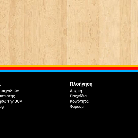
ά
Πλοήγηση
παιχνιδιών
Αρχική
ματιστής
Παιχνίδια
ήσω την BGA
Κοινότητα
ug
Φόρουμ