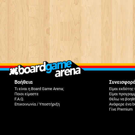
Βοήθεια
Συνεισφορ
Τι είναι η Board Game Arena;
Είμαι εκδότης 
Ποιοι είμαστε
Είμαι προγραμ
F.A.Q.
Θέλω να βοηθ
Επικοινωνία / Υποστήριξη
Ανάφερε ένα b
Γίνε Premium