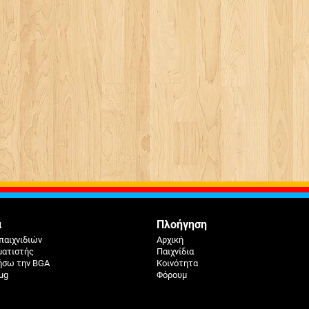
ά
Πλοήγηση
παιχνιδιών
Αρχική
ματιστής
Παιχνίδια
ήσω την BGA
Κοινότητα
ug
Φόρουμ