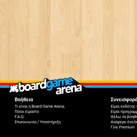
Βοήθεια
Συνεισφορ
Τι είναι η Board Game Arena;
Είμαι εκδότης 
Ποιοι είμαστε
Είμαι προγραμ
F.A.Q.
Θέλω να βοηθ
Επικοινωνία / Υποστήριξη
Ανάφερε ένα b
Γίνε Premium