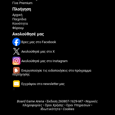
Γίνε Premium
Πλοήγηση
Αρχική
Παιχνίδια
Κοινότητα
Φόρουμ
Ακολούθησέ μας
Βρες μας στο Facebook
Ακολούθησέ μας στο X
Ακολούθησέ μας στο Instagram
Ενεργοποίησε τις ειδοποιήσεις στο πρόγραμμα
περιήγησης
Εγγράψου στο newsletter μας
π
Board Game Arena
• Έκδοση
260807-1629-M7
•
Νομικές
πληροφορίες
•
Όροι Χρήσης
•
Όροι Υπηρεσιών
•
Ιδιωτικότητα
•
Cookies