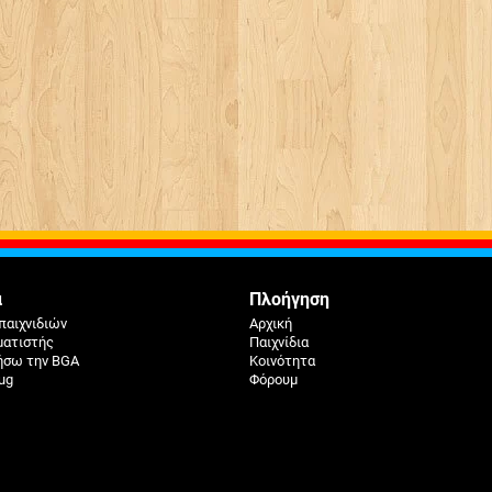
ά
Πλοήγηση
παιχνιδιών
Αρχική
ματιστής
Παιχνίδια
ήσω την BGA
Κοινότητα
ug
Φόρουμ