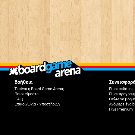
Βοήθεια
Συνεισφορ
Τι είναι η Board Game Arena;
Είμαι εκδότης 
Ποιοι είμαστε
Είμαι προγραμ
F.A.Q.
Θέλω να βοηθ
Επικοινωνία / Υποστήριξη
Ανάφερε ένα b
Γίνε Premium