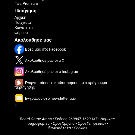
Γίνε Premium
Πλοήγηση
Αρχική
Παιχνίδια
Κοινότητα
Φόρουμ
Ακολούθησέ μας
Βρες μας στο Facebook
Ακολούθησέ μας στο X
Ακολούθησέ μας στο Instagram
Ενεργοποίησε τις ειδοποιήσεις στο πρόγραμμα
περιήγησης
Εγγράψου στο newsletter μας
π
Board Game Arena
• Έκδοση
260807-1629-M7
•
Νομικές
πληροφορίες
•
Όροι Χρήσης
•
Όροι Υπηρεσιών
•
Ιδιωτικότητα
•
Cookies