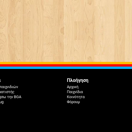
ά
Πλοήγηση
παιχνιδιών
Αρχική
ματιστής
Παιχνίδια
ήσω την BGA
Κοινότητα
ug
Φόρουμ