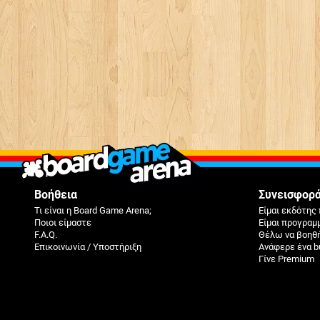
Βοήθεια
Συνεισφορ
Τι είναι η Board Game Arena;
Είμαι εκδότης 
Ποιοι είμαστε
Είμαι προγραμ
F.A.Q.
Θέλω να βοηθ
Επικοινωνία / Υποστήριξη
Ανάφερε ένα b
Γίνε Premium